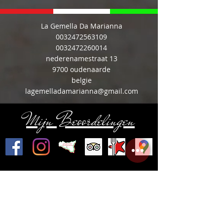
La Gemella Da Marianna
0032472563109
0032472260014
nederenamestraat 13
9700 oudenaarde
belgie
lagemelladamarianna@gmail.com
Mijn Beoordelingen
Share
©
2020-2026
Ristorante
Pizzeria Siciliana