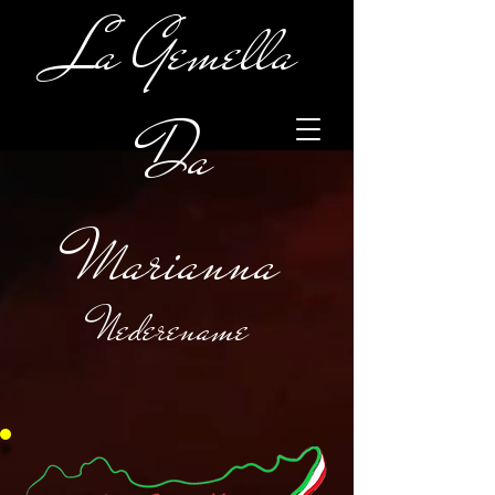
La Gemella
Da
Marianna
Nederename